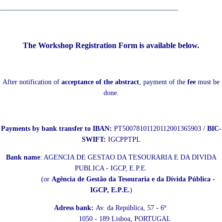
The Workshop
Registration Form
is available below.
After notification of
acceptance of the abstract
, payment of the
fee
must be
done.
Payments by bank transfer to IBAN:
PT50078101120112001365903 /
BIC-
SWIFT:
IGCPPTPL
Bank name
: AGENCIA DE GESTAO DA TESOURARIA E DA DIVIDA
PUBLICA - IGCP, E.P.E.
(or
Agência de Gestão da Tesouraria e da Dívida Pública -
IGCP, E.P.E.
)
Adress bank:
Av. da República, 57 - 6º
1050 - 189 Lisboa, PORTUGAL